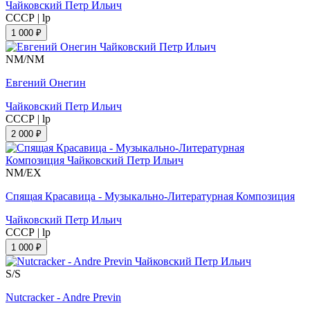
Чайковский Петр Ильич
СССР
|
lp
1 000 ₽
NM/NM
Евгений Онегин
Чайковский Петр Ильич
СССР
|
lp
2 000 ₽
NM/EX
Спящая Красавица - Музыкально-Литературная Композиция
Чайковский Петр Ильич
СССР
|
lp
1 000 ₽
S/S
Nutcracker - Andre Previn