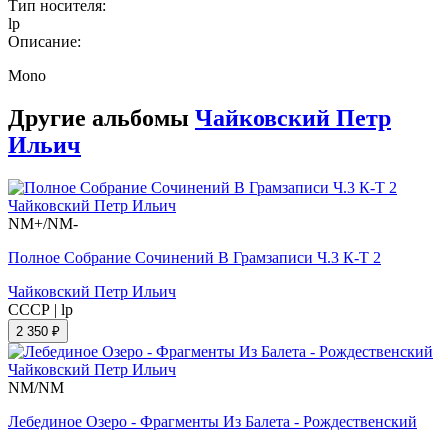
Тип носителя:
lp
Описание:
Mono
Другие альбомы
Чайковский Петр
Ильич
NM+/NM-
Полное Собрание Сочинений В Грамзаписи Ч.3 К-Т 2
Чайковский Петр Ильич
СССР
|
lp
2 350 ₽
NM/NM
Лебединое Озеро - Фрагменты Из Балета - Рождественский