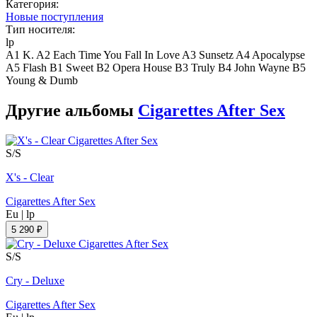
Категория:
Новые поступления
Тип носителя:
lp
A1 K. A2 Each Time You Fall In Love A3 Sunsetz A4 Apocalypse
A5 Flash B1 Sweet B2 Opera House B3 Truly B4 John Wayne B5
Young & Dumb
Другие альбомы
Cigarettes After Sex
S/S
X's - Clear
Cigarettes After Sex
Eu
|
lp
5 290 ₽
S/S
Cry - Deluxe
Cigarettes After Sex