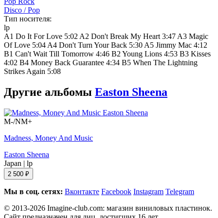
Pop Rock
Disco / Pop
Тип носителя:
lp
A1 Do It For Love 5:02 A2 Don't Break My Heart 3:47 A3 Magic
Of Love 5:04 A4 Don't Turn Your Back 5:30 A5 Jimmy Mac 4:12
B1 Can't Wait Till Tomorrow 4:46 B2 Young Lions 4:53 B3 Kisses
4:02 B4 Money Back Guarantee 4:34 B5 When The Lightning
Strikes Again 5:08
Другие альбомы
Easton Sheena
M-/NM+
Madness, Money And Music
Easton Sheena
Japan
|
lp
2 500 ₽
Мы в соц. сетях:
Вконтакте
Facebook
Instagram
Telegram
© 2013-2026 Imagine-club.com: магазин виниловых пластинок.
Сайт предназначен для лиц, достигших 16 лет.