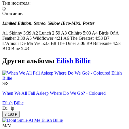
Тип носителя:
lp
Описание:
Limited Edition, Stereo, Yellow [Eco-Mix]. Poster
A1 Skinny 3:39 A2 Lunch 2:59 A3 Chihiro 5:03 A4 Birds Of A
Feather 3:30 A5 Wildflower 4:21 A6 The Greatest 4:53 B7
L'Amour De Ma Vie 5:33 B8 The Diner 3:06 B9 Bittersuite 4:58
B10 Blue 5:43
Другие альбомы
Eilish Billie
S/S
When We All Fall Asleep Where Do We Go? - Coloured
Eilish Billie
Eu
|
lp
7 190 ₽
M/M