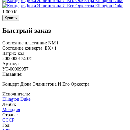
1 000 ₽
Купить
Быстрый заказ
Состояние пластинки:
NM
i
Состояние конверта:
EX+
i
Штрих-код:
2000000174075
Артикул:
УТ-00009957
Название:
Концерт Дюка Эллингтона И Его Оркестра
Исполнитель:
Ellington Duke
Лейбл:
Мелодия
Страна:
СССР
Год: