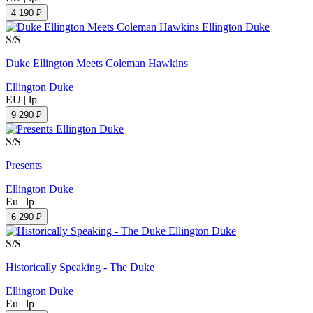
4 190 ₽
S/S
Duke Ellington Meets Coleman Hawkins
Ellington Duke
EU
|
lp
9 290 ₽
S/S
Presents
Ellington Duke
Eu
|
lp
6 290 ₽
S/S
Historically Speaking - The Duke
Ellington Duke
Eu
|
lp