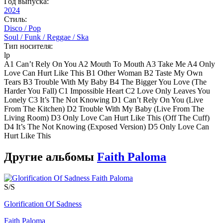
Год выпуска:
2024
Стиль:
Disco / Pop
Soul / Funk / Reggae / Ska
Тип носителя:
lp
A1 Can’t Rely On You A2 Mouth To Mouth A3 Take Me A4 Only
Love Can Hurt Like This B1 Other Woman B2 Taste My Own
Tears B3 Trouble With My Baby B4 The Bigger You Love (The
Harder You Fall) C1 Impossible Heart C2 Love Only Leaves You
Lonely C3 It’s The Not Knowing D1 Can’t Rely On You (Live
From The Kitchen) D2 Trouble With My Baby (Live From The
Living Room) D3 Only Love Can Hurt Like This (Off The Cuff)
D4 It’s The Not Knowing (Exposed Version) D5 Only Love Can
Hurt Like This
Другие альбомы
Faith Paloma
S/S
Glorification Of Sadness
Faith Paloma