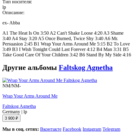
Тип носителя:
lp
Описание:
ex- Abba
A1 The Heat Is On 3:50 A2 Can't Shake Loose 4:20 A3 Shame
3:40 A4 Stay 3:20 A5 Once Burned, Twice Shy 3:40 A6 Mr.
Persuasion 2:45 B1 Wrap Your Arms Around Me 5:15 B2 To Love
3:49 B3 I Wish Tonight Could Last Forever 4:12 B4 Man 3:31 B5
Take Good Care Of Your Children 3:42 B6 Stand By My Side 4:16
Другие альбомы
Faltskog Agnetha
NM/NM-
Wrap Your Arms Around Me
Faltskog Agnetha
Germany
|
lp
3 900 ₽
Мы в соц. сетях:
Вконтакте
Facebook
Instagram
Telegram