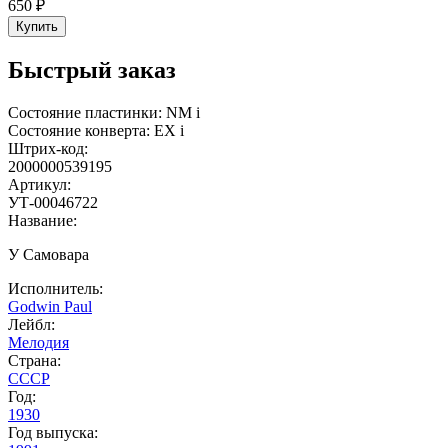
650 ₽
Купить
Быстрый заказ
Состояние пластинки:
NM
i
Состояние конверта:
EX
i
Штрих-код:
2000000539195
Артикул:
УТ-00046722
Название:
У Самовара
Исполнитель:
Godwin Paul
Лейбл:
Мелодия
Страна:
СССР
Год:
1930
Год выпуска: