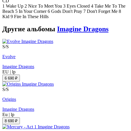
CD
1 Wake Up 2 Nice To Meet You 3 Eyes Closed 4 Take Me To The
Beach 5 In Your Corner 6 Gods Don't Pray 7 Don't Forget Me 8
Kid 9 Fire In These Hills
Другие альбомы
Imagine Dragons
S/S
Evolve
Imagine Dragons
EU
|
lp
6 690 ₽
S/S
Origins
Imagine Dragons
Eu
|
lp
8 690 ₽