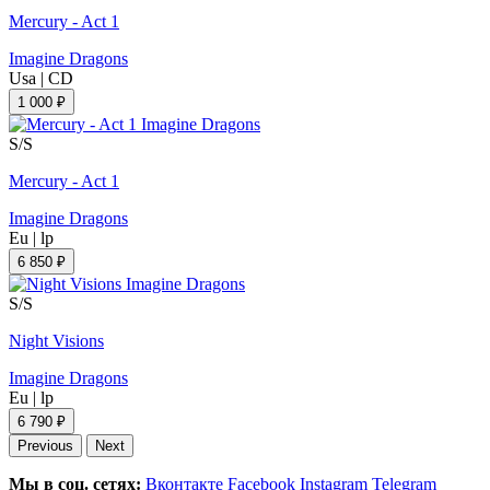
Mercury - Act 1
Imagine Dragons
Usa
|
CD
1 000 ₽
S/S
Mercury - Act 1
Imagine Dragons
Eu
|
lp
6 850 ₽
S/S
Night Visions
Imagine Dragons
Eu
|
lp
6 790 ₽
Previous
Next
Мы в соц. сетях:
Вконтакте
Facebook
Instagram
Telegram