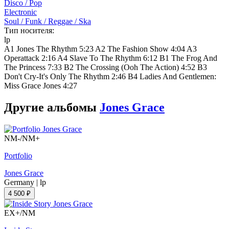
Disco / Pop
Electronic
Soul / Funk / Reggae / Ska
Тип носителя:
lp
A1 Jones The Rhythm 5:23 A2 The Fashion Show 4:04 A3
Operattack 2:16 A4 Slave To The Rhythm 6:12 B1 The Frog And
The Princess 7:33 B2 The Crossing (Ooh The Action) 4:52 B3
Don't Cry-It's Only The Rhythm 2:46 B4 Ladies And Gentlemen:
Miss Grace Jones 4:27
Другие альбомы
Jones Grace
NM-/NM+
Portfolio
Jones Grace
Germany
|
lp
4 500 ₽
EX+/NM