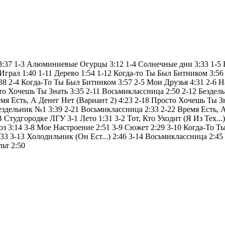
 3:37 1-3 Алюминиевые Огурцы 3:12 1-4 Солнечные дни 3:33 1-5 
Играл 1:40 1-11 Дерево 1:54 1-12 Когда-то Ты Был Битником 3:56
8 2-4 Когда-То Ты Был Битником 3:57 2-5 Мои Друзья 4:31 2-6 На
Хочешь Ты Знать 3:35 2-11 Восьмиклассница 2:50 2-12 Бездельни
емя Есть, А Денег Нет (Вариант 2) 4:23 2-18 Просто Хочешь Ты З
здельник №1 3:39 2-21 Восьмиклассница 2:33 2-22 Время Есть, А
тудгородке ЛГУ 3-1 Лето 1:31 3-2 Тот, Кто Уходит (Я Из Тех...) 
юз 3:14 3-8 Мое Настроение 2:51 3-9 Сюжет 2:29 3-10 Когда-То
3-13 Холодильник (Он Ест...) 2:46 3-14 Восьмиклассница 2:45 3-
ьт 2:50