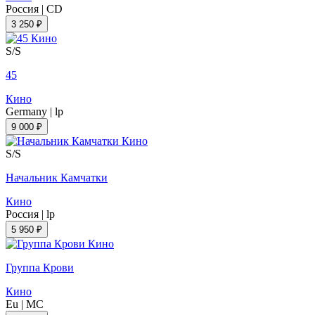
Россия
|
CD
3 250 ₽
S/S
45
Кино
Germany
|
lp
9 000 ₽
S/S
Начальник Камчатки
Кино
Россия
|
lp
5 950 ₽
Группа Крови
Кино
Eu
|
MC