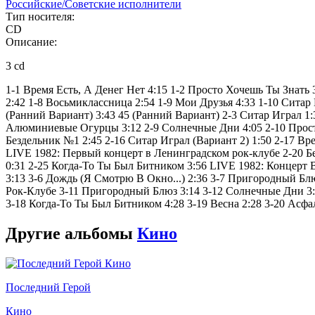
Российские/Советские исполнители
Тип носителя:
CD
Описание:
3 cd
1-1 Время Есть, А Денег Нет 4:15 1-2 Просто Хочешь Ты Знать
2:42 1-8 Восьмиклассница 2:54 1-9 Мои Друзья 4:33 1-10 Ситар 
(Ранний Вариант) 3:43 45 (Ранний Вариант) 2-3 Ситар Играл 1:3
Алюминиевые Огурцы 3:12 2-9 Солнечные Дни 4:05 2-10 Просто 
Бездельник №1 2:45 2-16 Ситар Играл (Вариант 2) 1:50 2-17 Вр
LIVE 1982: Первый концерт в Ленинградском рок-клубе 2-20 Бе
0:31 2-25 Когда-То Ты Был Битником 3:56 LIVE 1982: Концерт В С
3:13 3-6 Дождь (Я Смотрю В Окно...) 2:36 3-7 Пригородный Бл
Рок-Клубе 3-11 Пригородный Блюз 3:14 3-12 Солнечные Дни 3:33 
3-18 Когда-То Ты Был Битником 4:28 3-19 Весна 2:28 3-20 Асфал
Другие альбомы
Кино
Последний Герой
Кино