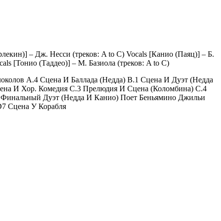
лекин)] – Дж. Несси (треков: A to C) Vocals [Канио (Паяц)] – Б.
als [Тонио (Таддео)] – М. Базиола (треков: A to C)
околов A.4 Сцена И Баллада (Недда) B.1 Сцена И Дуэт (Недда
цена И Хор. Комедия C.3 Прелюдия И Сцена (Коломбина) C.4
И Финальный Дуэт (Недда И Канио) Поет Беньямино Джильи
D7 Сцена У Корабля