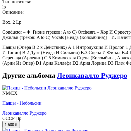
Тип носителя:
lp
Описание:
Box, 2 Lp
Conductor – Ф. Гионе (треков: A to C) Orchestra – Хор И Оркестр
Джильи (треков: A to C) Vocals [Недда (Коломбина)] – И. Пачетти
Паяцы (Опера В 2-х Действиях) A.1 Интродукция И Пролог. 1 
И Тонио) B.2 Дуэт (Недда И Сильвио) B.3 Сцена И Финал B.4 
Серенада (Арлекин) C.5 Комическая Сцена (Коломбина, Арлек
(Арии Из Опер) D1 Ария Каллафа D2 Ария Лорица D3 Плач Ф
Другие альбомы
Леонкавалло Руджеро
NM/EX
Паяцы - Небольсин
Леонкавалло Руджеро
СССР
|
lp
1 500 ₽