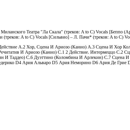
 Миланского Театра "Ла Скала" (треков: A to C) Vocals [Беппо (Ар
 (треков: A to C) Vocals [Сильвио] – Л. Пачи* (треков: A to C) Voc
Действие A.2 Хор, Сцена И Ариозо (Канио) A.3 Сцена И Хор Кол
Речитатив И Ариозо (Канио) C.1 2 Действие. Интермеццо C.2 С
ин И Таддео) C.6 Дуэттино (Коломбина И Арлекин) C.7 Сцена 
едерико D4 Ария Альваро D5 Ария Неморино D6 Ария Де Грие 