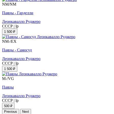
NM/NM
Паяцы - Гарделли
Леонкавалло Руджеро
СССР
|
lp
1 500 ₽
NM-/EX
Паяцы - Самосуд
Леонкавалло Руджеро
СССР
|
lp
1 500 ₽
M-/VG
Паяцы
Леонкавалло Руджеро
СССР
|
lp
500 ₽
Previous
Next