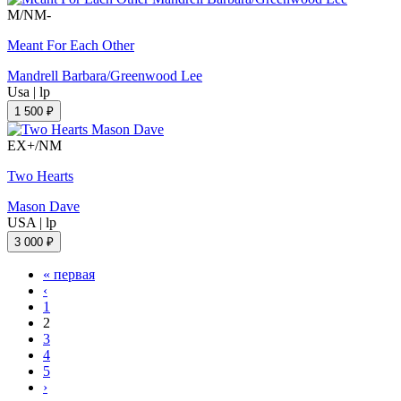
M/NM-
Meant For Each Other
Mandrell Barbara/Greenwood Lee
Usa
|
lp
1 500 ₽
EX+/NM
Two Hearts
Mason Dave
USA
|
lp
3 000 ₽
« первая
‹
1
2
3
4
5
›