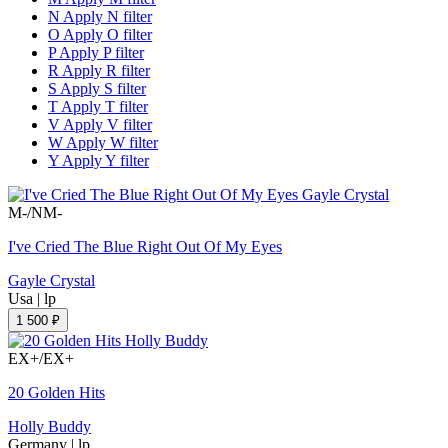
N
Apply N filter
O
Apply O filter
P
Apply P filter
R
Apply R filter
S
Apply S filter
T
Apply T filter
V
Apply V filter
W
Apply W filter
Y
Apply Y filter
M-/NM-
I've Cried The Blue Right Out Of My Eyes
Gayle Crystal
Usa
|
lp
1 500 ₽
EX+/EX+
20 Golden Hits
Holly Buddy
Germany
|
lp