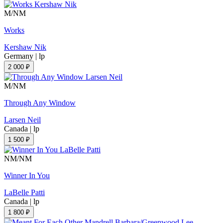
M/NM
Works
Kershaw Nik
Germany
|
lp
2 000 ₽
M/NM
Through Any Window
Larsen Neil
Canada
|
lp
1 500 ₽
NM/NM
Winner In You
LaBelle Patti
Canada
|
lp
1 800 ₽