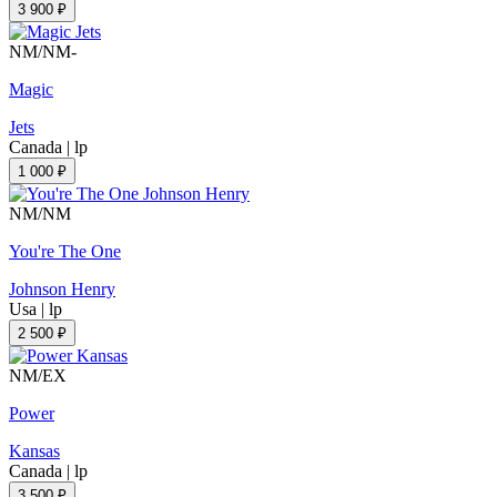
3 900 ₽
NM/NM-
Magic
Jets
Canada
|
lp
1 000 ₽
NM/NM
You're The One
Johnson Henry
Usa
|
lp
2 500 ₽
NM/EX
Power
Kansas
Canada
|
lp
3 500 ₽