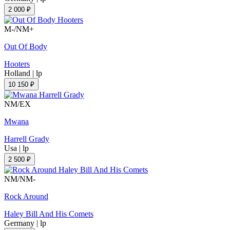
2 000 ₽
M-/NM+
Out Of Body
Hooters
Holland
|
lp
10 150 ₽
NM/EX
Mwana
Harrell Grady
Usa
|
lp
2 500 ₽
NM/NM-
Rock Around
Haley Bill And His Comets
Germany
|
lp