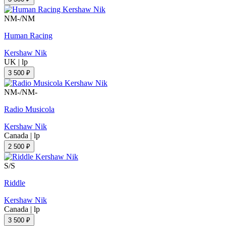
NM-/NM
Human Racing
Kershaw Nik
UK
|
lp
3 500 ₽
NM-/NM-
Radio Musicola
Kershaw Nik
Canada
|
lp
2 500 ₽
S/S
Riddle
Kershaw Nik
Canada
|
lp
3 500 ₽