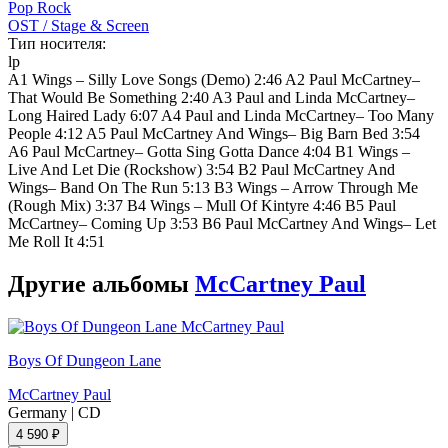
Pop Rock
OST / Stage & Screen
Тип носителя:
lp
A1 Wings – Silly Love Songs (Demo) 2:46 A2 Paul McCartney–
That Would Be Something 2:40 A3 Paul and Linda McCartney–
Long Haired Lady 6:07 A4 Paul and Linda McCartney– Too Many
People 4:12 A5 Paul McCartney And Wings– Big Barn Bed 3:54
A6 Paul McCartney– Gotta Sing Gotta Dance 4:04 B1 Wings –
Live And Let Die (Rockshow) 3:54 B2 Paul McCartney And
Wings– Band On The Run 5:13 B3 Wings – Arrow Through Me
(Rough Mix) 3:37 B4 Wings – Mull Of Kintyre 4:46 B5 Paul
McCartney– Coming Up 3:53 B6 Paul McCartney And Wings– Let
Me Roll It 4:51
Другие альбомы
McCartney Paul
Boys Of Dungeon Lane
McCartney Paul
Germany
|
CD
4 590 ₽