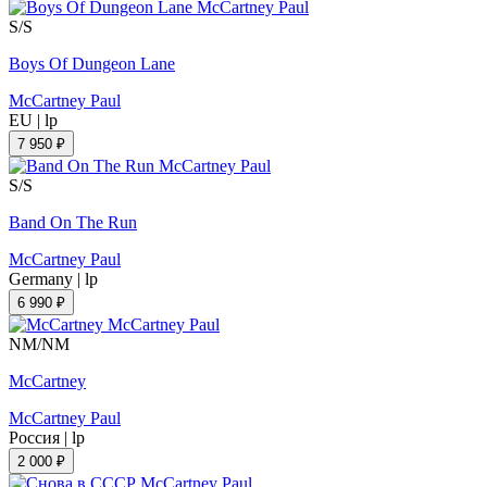
S/S
Boys Of Dungeon Lane
McCartney Paul
EU
|
lp
7 950 ₽
S/S
Band On The Run
McCartney Paul
Germany
|
lp
6 990 ₽
NM/NM
McCartney
McCartney Paul
Россия
|
lp
2 000 ₽