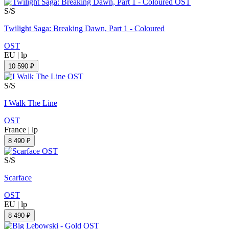
S/S
Twilight Saga: Breaking Dawn, Part 1 - Coloured
OST
EU
|
lp
10 590 ₽
S/S
I Walk The Line
OST
France
|
lp
8 490 ₽
S/S
Scarface
OST
EU
|
lp
8 490 ₽