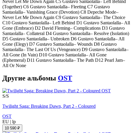
Never Let Me Down Again C5 Gustavo Santaolalla– Left Behind
(Together) C6 Gustavo Santaolalla– Fleeting C7 Gustavo
Santaolalla– Vanishing Grace (Devotion) C8 Depeche Mode–
Never Let Me Down Again C9 Gustavo Santaolalla– The Choice
C10 Gustavo Santaolalla– Left Behind D1 Gustavo Santaolalla– All
Gone (Embrace) D2 David Fleming– Complications D3 Gustavo
Santaolalla– Collateral D4 Gustavo Santaolalla– Resolve (Isolation)
D5 Gustavo Santaolalla– Unbroken D6 Gustavo Santaolalla– All
Gone (Elegy) D7 Gustavo Santaolalla– Wounds D8 Gustavo
Santaolalla– The Last Of Us (Vengeance) D9 Gustavo Santaolalla–
All Gone (In Vain) D10 Gustavo Santaolalla– All Gone
(Ephemeral) D11 Gustavo Santaolalla– The Path D12 Pearl Jam–
All Or None
Другие альбомы
OST
S/S
Twilight Saga: Breaking Dawn, Part 2 - Coloured
OST
EU
|
lp
10 590 ₽