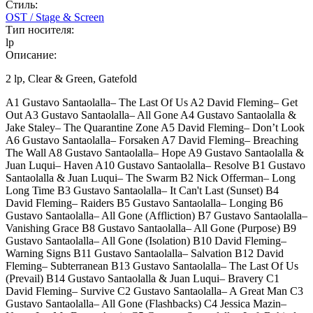
Стиль:
OST / Stage & Screen
Тип носителя:
lp
Описание:
2 lp, Clear & Green, Gatefold
A1 Gustavo Santaolalla– The Last Of Us A2 David Fleming– Get
Out A3 Gustavo Santaolalla– All Gone A4 Gustavo Santaolalla &
Jake Staley– The Quarantine Zone A5 David Fleming– Don’t Look
A6 Gustavo Santaolalla– Forsaken A7 David Fleming– Breaching
The Wall A8 Gustavo Santaolalla– Hope A9 Gustavo Santaolalla &
Juan Luqui– Haven A10 Gustavo Santaolalla– Resolve B1 Gustavo
Santaolalla & Juan Luqui– The Swarm B2 Nick Offerman– Long
Long Time B3 Gustavo Santaolalla– It Can't Last (Sunset) B4
David Fleming– Raiders B5 Gustavo Santaolalla– Longing B6
Gustavo Santaolalla– All Gone (Affliction) B7 Gustavo Santaolalla–
Vanishing Grace B8 Gustavo Santaolalla– All Gone (Purpose) B9
Gustavo Santaolalla– All Gone (Isolation) B10 David Fleming–
Warning Signs B11 Gustavo Santaolalla– Salvation B12 David
Fleming– Subterranean B13 Gustavo Santaolalla– The Last Of Us
(Prevail) B14 Gustavo Santaolalla & Juan Luqui– Bravery C1
David Fleming– Survive C2 Gustavo Santaolalla– A Great Man C3
Gustavo Santaolalla– All Gone (Flashbacks) C4 Jessica Mazin–