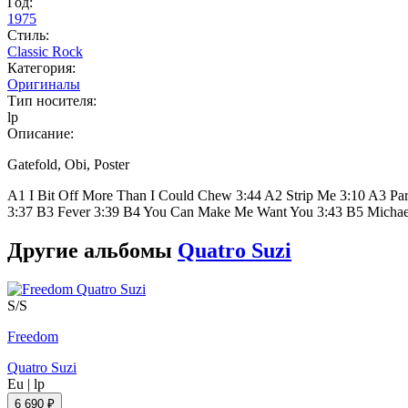
Год:
1975
Стиль:
Classic Rock
Категория:
Оригиналы
Тип носителя:
lp
Описание:
Gatefold, Obi, Poster
A1 I Bit Off More Than I Could Chew 3:44 A2 Strip Me 3:10 A3 P
3:37 B3 Fever 3:39 B4 You Can Make Me Want You 3:43 B5 Michae
Другие альбомы
Quatro Suzi
S/S
Freedom
Quatro Suzi
Eu
|
lp
6 690 ₽