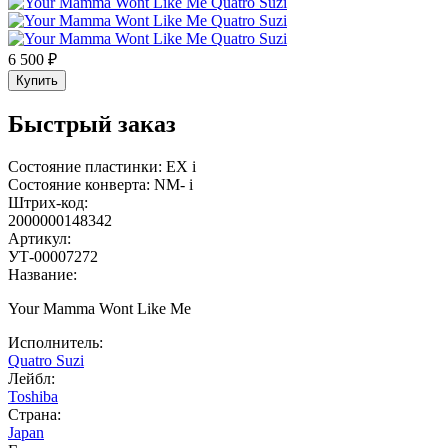
6 500 ₽
Купить
Быстрый заказ
Состояние пластинки:
EX
i
Состояние конверта:
NM-
i
Штрих-код:
2000000148342
Артикул:
УТ-00007272
Название:
Your Mamma Wont Like Me
Исполнитель:
Quatro Suzi
Лейбл:
Toshiba
Страна:
Japan