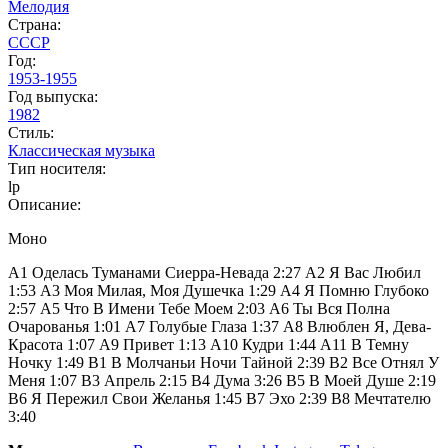
Мелодия
Страна:
СССР
Год:
1953-1955
Год выпуска:
1982
Стиль:
Классическая музыка
Тип носителя:
lp
Описание:
Моно
A1 Оделась Туманами Сиерра-Невада 2:27 A2 Я Вас Любил
1:53 A3 Моя Милая, Моя Душечка 1:29 A4 Я Помню Глубоко
2:57 A5 Что В Имени Тебе Моем 2:03 A6 Ты Вся Полна
Очарованья 1:01 A7 Голубые Глаза 1:37 A8 Влюблен Я, Дева-
Красота 1:07 A9 Привет 1:13 A10 Кудри 1:44 A11 В Темну
Ночку 1:49 B1 В Молчаньи Ночи Тайной 2:39 B2 Все Отнял У
Меня 1:07 B3 Апрель 2:15 B4 Дума 3:26 B5 В Моей Душе 2:19
B6 Я Пережил Свои Желанья 1:45 B7 Эхо 2:39 B8 Мечтателю
3:40