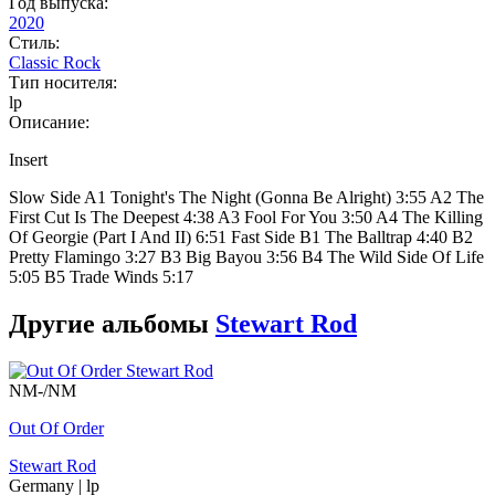
Год выпуска:
2020
Стиль:
Classic Rock
Тип носителя:
lp
Описание:
Insert
Slow Side A1 Tonight's The Night (Gonna Be Alright) 3:55 A2 The
First Cut Is The Deepest 4:38 A3 Fool For You 3:50 A4 The Killing
Of Georgie (Part I And II) 6:51 Fast Side B1 The Balltrap 4:40 B2
Pretty Flamingo 3:27 B3 Big Bayou 3:56 B4 The Wild Side Of Life
5:05 B5 Trade Winds 5:17
Другие альбомы
Stewart Rod
NM-/NM
Out Of Order
Stewart Rod
Germany
|
lp