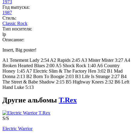
1973
Год выпуска:
1987
Стиль:
Classic Rock
Тип носителя:
lp
Описание:
Insert, Big poster!
A1 Tenement Lady 2:54 A2 Rapids 2:45 A3 Mister Mister 3:27 A4
Broken Hearted Blues 2:00 A5 Shock Rock 1:40 A6 Country
Honey 1:45 A7 Electric Slim & The Factory Hen 3:02 B1 Mad
Donna 2:13 B2 Born To Boogie 2:03 B3 Life Is Strange 2:27 B4
The Street & Babe Shadow 2:15 B5 Highway Knees 2:32 B6 Left
Hand Luke 5:13
Другие альбомы
T.Rex
S/S
Electric Warrior