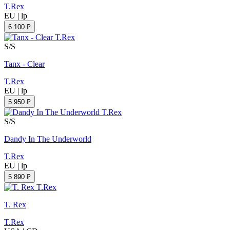
T.Rex
EU
|
lp
6 100 ₽
S/S
Tanx - Clear
T.Rex
EU
|
lp
5 950 ₽
S/S
Dandy In The Underworld
T.Rex
EU
|
lp
5 890 ₽
T. Rex
T.Rex