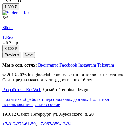
USA
|
CD
1 390 ₽
S/S
Slider
T.Rex
USA
|
lp
6 600 ₽
Previous
Next
Мы в соц. сетях:
Вконтакте
Facebook
Instagram
Telegram
© 2013-2026 Imagine-club.com: магазин виниловых пластинок.
Сайт предназначен для лиц, достигших 16 лет.
Разработка: RusWeb
Дизайн: Terminal design
Политика обработки персональных данных
Политика
использования файлов cookie
191012 Санкт-Петербург, ул. Жуковского, д. 20
+7-812-273-61-59
,
+7-967-359-13-34