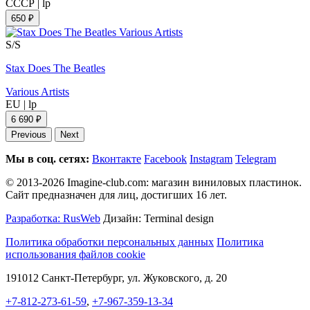
СССР
|
lp
650 ₽
S/S
Stax Does The Beatles
Various Artists
EU
|
lp
6 690 ₽
Previous
Next
Мы в соц. сетях:
Вконтакте
Facebook
Instagram
Telegram
© 2013-2026 Imagine-club.com: магазин виниловых пластинок.
Сайт предназначен для лиц, достигших 16 лет.
Разработка: RusWeb
Дизайн: Terminal design
Политика обработки персональных данных
Политика
использования файлов cookie
191012 Санкт-Петербург, ул. Жуковского, д. 20
+7-812-273-61-59
,
+7-967-359-13-34