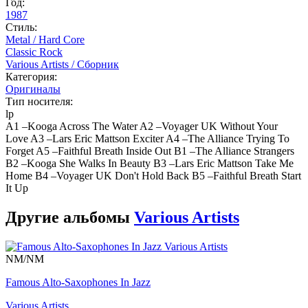
Год:
1987
Стиль:
Metal / Hard Core
Classic Rock
Various Artists / Сборник
Категория:
Оригиналы
Тип носителя:
lp
A1 –Kooga Across The Water A2 –Voyager UK Without Your
Love A3 –Lars Eric Mattson Exciter A4 –The Alliance Trying To
Forget A5 –Faithful Breath Inside Out B1 –The Alliance Strangers
B2 –Kooga She Walks In Beauty B3 –Lars Eric Mattson Take Me
Home B4 –Voyager UK Don't Hold Back B5 –Faithful Breath Start
It Up
Другие альбомы
Various Artists
NM/NM
Famous Alto-Saxophones In Jazz
Various Artists