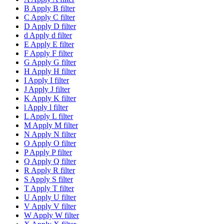
B
Apply B filter
C
Apply C filter
D
Apply D filter
d
Apply d filter
E
Apply E filter
F
Apply F filter
G
Apply G filter
H
Apply H filter
I
Apply I filter
J
Apply J filter
K
Apply K filter
l
Apply l filter
L
Apply L filter
M
Apply M filter
N
Apply N filter
O
Apply O filter
P
Apply P filter
Q
Apply Q filter
R
Apply R filter
S
Apply S filter
T
Apply T filter
U
Apply U filter
V
Apply V filter
W
Apply W filter