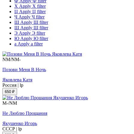
Ф
Apply Ф filter
Х
Apply Х filter
Ц
Apply Ц filter
Ч
Apply Ч filter
Ш
Apply Ш filter
Щ
Apply Щ filter
Э
Apply Э filter
Ю
Apply Ю filter
а
Apply а filter
NM/NM-
Позови Меня В Ночь
Яковлева Катя
Россия
|
lp
650 ₽
M-/NM
Не Люблю Прощания
Якушенко Игорь
СССР
|
lp