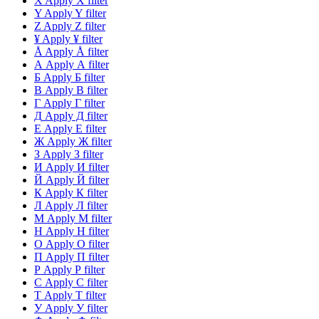
X
Apply X filter
Y
Apply Y filter
Z
Apply Z filter
¥
Apply ¥ filter
Å
Apply Å filter
А
Apply А filter
Б
Apply Б filter
В
Apply В filter
Г
Apply Г filter
Д
Apply Д filter
Е
Apply Е filter
Ж
Apply Ж filter
З
Apply З filter
И
Apply И filter
Й
Apply Й filter
К
Apply К filter
Л
Apply Л filter
М
Apply М filter
Н
Apply Н filter
О
Apply О filter
П
Apply П filter
Р
Apply Р filter
С
Apply С filter
Т
Apply Т filter
У
Apply У filter