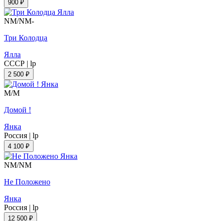
900 ₽
NM/NM-
Три Колодца
Ялла
СССР
|
lp
2 500 ₽
M/M
Домой !
Янка
Россия
|
lp
4 100 ₽
NM/NM
Не Положено
Янка
Россия
|
lp
12 500 ₽