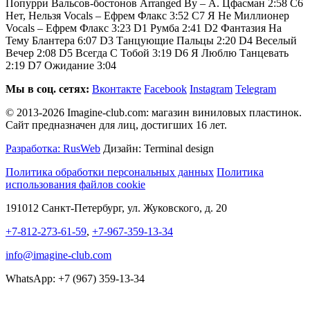
Попурри Вальсов-бостонов Arranged By – А. Цфасман 2:58 C6
Нет, Нельзя Vocals – Ефрем Флакс 3:52 C7 Я Не Миллионер
Vocals – Ефрем Флакс 3:23 D1 Румба 2:41 D2 Фантазия На
Тему Блантера 6:07 D3 Танцующие Пальцы 2:20 D4 Веселый
Вечер 2:08 D5 Всегда С Тобой 3:19 D6 Я Люблю Танцевать
2:19 D7 Ожидание 3:04
Мы в соц. сетях:
Вконтакте
Facebook
Instagram
Telegram
© 2013-2026 Imagine-club.com: магазин виниловых пластинок.
Сайт предназначен для лиц, достигших 16 лет.
Разработка: RusWeb
Дизайн: Terminal design
Политика обработки персональных данных
Политика
использования файлов cookie
191012 Санкт-Петербург, ул. Жуковского, д. 20
+7-812-273-61-59
,
+7-967-359-13-34
info@imagine-club.com
WhatsApp: +7 (967) 359-13-34