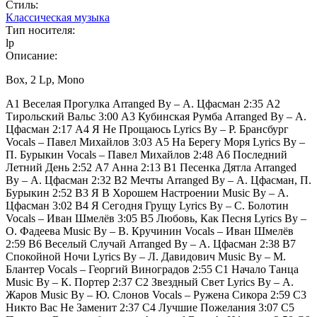
Стиль:
Классическая музыка
Тип носителя:
lp
Описание:
Box, 2 Lp, Mono
A1 Веселая Прогулка Arranged By – А. Цфасман 2:35 A2
Тирольский Вальс 3:00 A3 Кубинская Румба Arranged By – А.
Цфасман 2:17 A4 Я Не Прощаюсь Lyrics By – Р. Брансбург
Vocals – Павел Михайлов 3:03 A5 На Берегу Моря Lyrics By –
П. Бурыкин Vocals – Павел Михайлов 2:48 A6 Последний
Летний День 2:52 A7 Анна 2:13 B1 Песенка Дятла Arranged
By – А. Цфасман 2:32 B2 Мечты Arranged By – А. Цфасман, П.
Бурыкин 2:52 B3 Я В Хорошем Настроении Music By – А.
Цфасман 3:02 B4 Я Сегодня Грущу Lyrics By – С. Болотин
Vocals – Иван Шмелёв 3:05 B5 Любовь, Как Песня Lyrics By –
О. Фадеева Music By – В. Кручинин Vocals – Иван Шмелёв
2:59 B6 Веселый Случай Arranged By – А. Цфасман 2:38 B7
Спокойной Ночи Lyrics By – Л. Давидович Music By – М.
Блантер Vocals – Георгий Виноградов 2:55 С1 Начало Танца
Music By – К. Портер 2:37 C2 Звездный Свет Lyrics By – А.
Жаров Music By – Ю. Слонов Vocals – Ружена Сикора 2:59 C3
Никто Вас Не Заменит 2:37 C4 Лучшие Пожелания 3:07 C5