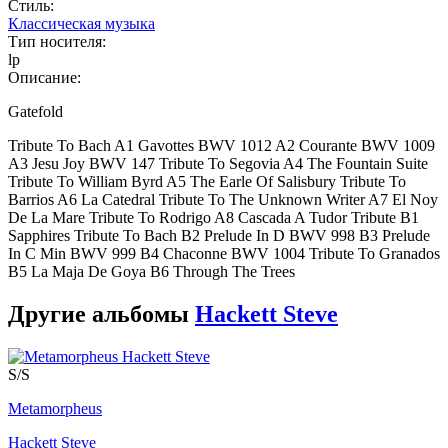
Стиль:
Классическая музыка
Тип носителя:
lp
Описание:
Gatefold
Tribute To Bach A1 Gavottes BWV 1012 A2 Courante BWV 1009
A3 Jesu Joy BWV 147 Tribute To Segovia A4 The Fountain Suite
Tribute To William Byrd A5 The Earle Of Salisbury Tribute To
Barrios A6 La Catedral Tribute To The Unknown Writer A7 El Noy
De La Mare Tribute To Rodrigo A8 Cascada A Tudor Tribute B1
Sapphires Tribute To Bach B2 Prelude In D BWV 998 B3 Prelude
In C Min BWV 999 B4 Chaconne BWV 1004 Tribute To Granados
B5 La Maja De Goya B6 Through The Trees
Другие альбомы
Hackett Steve
S/S
Metamorpheus
Hackett Steve